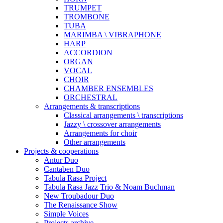
TRUMPET
TROMBONE
TUBA
MARIMBA \ VIBRAPHONE
HARP
ACCORDION
ORGAN
VOCAL
CHOIR
CHAMBER ENSEMBLES
ORCHESTRAL
Arrangements & transcriptions
Classical arrangements \ transcriptions
Jazzy \ crossover arrangements
Arrangements for choir
Other arrangements
Projects & cooperations
Antur Duo
Cantaben Duo
Tabula Rasa Project
Tabula Rasa Jazz Trio & Noam Buchman
New Troubadour Duo
The Renaissance Show
Simple Voices
Projects archive