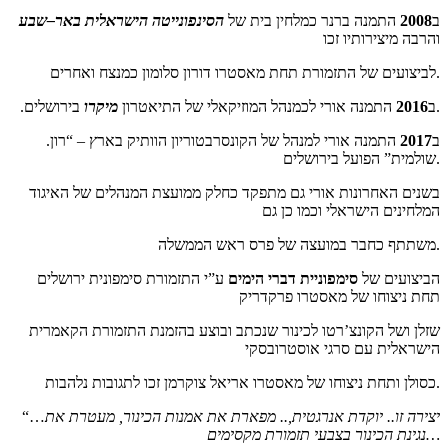
ב
8
200
התמנה ברנר כמלחין בית של
הסינפונייטה הישראלית באר
–
שבע
והרבה מיצירותיו זכו
לביצועים של התזמורת תחת מאסטרו דורון סלומון כמנצח ואחרים.
בירושלים.
.ב
2016
התמנה אורי לכמנהל המוזיקאלי של התיאטרון
מיקרו
.ב
2017
התמנה אורי למנהל של הקונסרבטוריון הוותיק בארץ – “רון
שולמית” הפועל בירושלים.
בשנים האחרונות אורי גם מתפקד כחלק ממועצת המנהלים של האיגוד
המלחינים הישראלי וכמו כן גם
משתתף כחבר במועצה של פרס ראש הממשלה.
הביצועים של
סימפוניית דברי הימים
ע”י התזמורת סימפונית ירושלים
תחת ניצוחו של מאסטרו פרקדריק
שזלן ושל הקונצ’רטו לכינור שנכתב ובוצע בהזמנת התזמורת הקאמרית
הישראלית עם סרגי אוסטרובסקי
כסולן ותחת ניצוחו של מאסטרו אריאל צוקרמן זכו לתגובות נלהבות.
יצירה זו.. יוקדת אנרגטית,.. מפארת את אמנות הכינור, מעטרת את
“…
נגינת הכינור בצבעי תזמורת מקסימים…