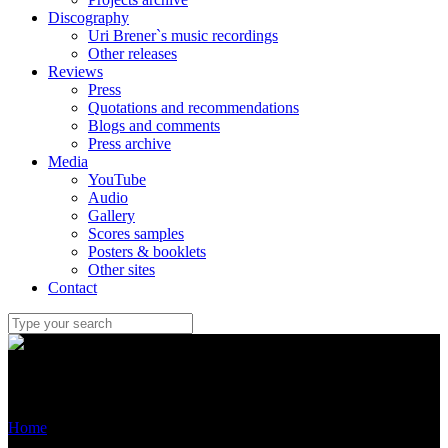
Discography
Uri Brener`s music recordings
Other releases
Reviews
Press
Quotations and recommendations
Blogs and comments
Press archive
Media
YouTube
Audio
Gallery
Scores samples
Posters & booklets
Other sites
Contact
קורות חיים (מלא)
קורות חיים (מלא)
/
Home