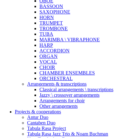
OBOE
BASSOON
SAXOPHONE
HORN
TRUMPET
TROMBONE
TUBA
MARIMBA \ VIBRAPHONE
HARP
ACCORDION
ORGAN
VOCAL
CHOIR
CHAMBER ENSEMBLES
ORCHESTRAL
Arrangements & transcriptions
Classical arrangements \ transcriptions
Jazzy \ crossover arrangements
Arrangements for choir
Other arrangements
Projects & cooperations
Antur Duo
Cantaben Duo
Tabula Rasa Project
Tabula Rasa Jazz Trio & Noam Buchman