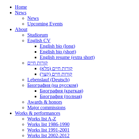
Home
News
News
Upcoming Events
About
Studiorum
English CV
English bio (long)
English bio (short)
English resume (extra short)
קורות חיים
קורות חיים (מלא)
קורות חיים (קצר)
Lebenslauf (Deutsch)
Биография (на русском)
Биография (краткая)
Биография (полная)
Awards & honors
Major commissions
Works & performances
Works list A-Z
Works list 1986-1990
Works list 1991-2001
Works list 2002-2012