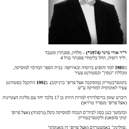
ד”ר אורי ברנר (1974*)
– מלחין, פסנתרן ומעבד
יליד רוסיה, החל בלימודי פסנתר בגיל 4.
מ
1981
למד והופיע ברוסיה ובאירופה (בית הספר המרכזי למוסיקה,
מכללת “
גנסין
” וכסטודנט צעיר
בקונסרבטוריון במוסקבה אצל פרופ’ כרניקוב). ב
1992
התקבל כסטודנט
צעיר לאקדמיה למוזיקה ע”ש
רוברט שומן בדיסלדורף למרות היותו בן 17 בלבד יחד עם מליגת הצטיינות
(אצל פרופ’ מנפרד טרויאן)
ובהמשך כנגן בסון לביה”ס הגבוה למוסיקה בקלן (גרמניה) (אצל פרופ’
קוקי סוסאנו) ולקונסרבטוריון
” באמסטרדם (אצל פרופ’ דן מאנקה).
סוולינק
“