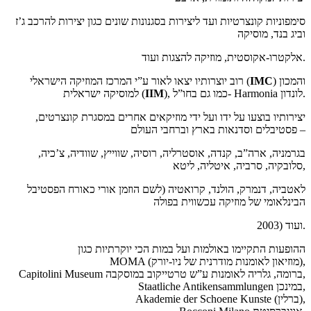
סימפוניות קונצרטיות ועד ליצירות בסגנונות שונים כגון יצירות להרכב ג’ז
וביג בנד, מוסיקה
אלקטרו-אקוסטית, מוזיקה להצגות ועוד.
) והמכון
IMC
רוב יוצרותיו יצאו לאור ע”י המרכז המוזיקה הישראלי (
), כמו גם בחו”ל- Harmonia לונדון.
IM
I
למוסיקה ישראלית (
יצירותיו בוצעו על ידו ועל ידי מוזיקאים אחרים במסגרת קונצרטים,
פסטיבלים וסדנאות בארץ וברחבי העולם –
בגרמניה, ארה”ב, קנדה, אוסטרליה, רוסיה, שווייץ, שוודיה, צ’כיה,
סלובקיה, סרביה, איטליה, ליטא,
לאטביה, דנמרק, הולנד, קרואטיה (לשם הוזמן אורי כאורח הפסטיבל
הבינלאומי של מוזיקה עכשווית בפולה
2003) ועוד.
ההופעות התקיימו באולמות ועל במות הכי יוקרתיות כגון
MOMA (מוזיאון לאומנות מודרנית של ניו-יורק),
Capitolini Museum ברומה, גלריה לאומנות ע”ש טרטייקוב במוסקבה,
Staatliche Antikensammlungen במינכן,
Akademie der Schoene Kunste (ברלין),