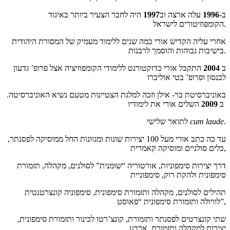
ב-
1996
עלה ארצה וב
1997
היה לחבר הצעיר ביותר באיגוד
הקומפוזיטורים לישראל.
אחרי עליה הקדיש אורי כמה שנים ללימוד מעמיק של המסורת היהודית
בישיבות גבוהות והוסמך לרבנות.
ב
2004
התקבל אורי כדוקטורנט ללימודי הקומפוזיציה אצל פרופ’ גדעון
לבנסון ופרופ’ בטי אוליברו
באוניברסיטת בר- אילן וזכה למלגת הצטיינות מטעם נשיא האוניברסיטה.
ב
2009
השלים אורי את לימודיו
.
cum laude
לתואר שלישי
עד כה כתב אורי מעל 100 יצירות שונות ומגוונות החל ממוסיקה לפסנתר,
כלים סולניים ומוסיקה קאמרית,
דרך יצירות סימפוניות, אורטוריה “שומנית” לסולנים, מקהלה, תזמורת
סימפונית ולהקת רוק, סימפוניית
תהילים לסולנים, מקהלה ותזמורת סימפונית, סימפוניה קונצרטנטית
לוויולה ותזמורת סימפונית “פאוסט”,
שתי קונצרטים לפסנתר ותזמורת, קונצ’רטו לכינור ותזמורת סימפונית,
יצירות למקהלה ותזמורת, ארבע