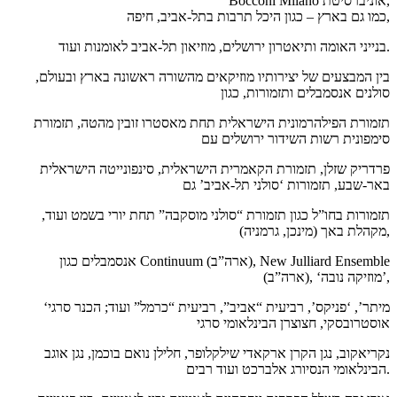
Bocconi Milano אוניברסיטת,
כמו גם בארץ – כגון היכל תרבות בתל-אביב, חיפה,
בנייני האומה ותיאטרון ירושלים, מוזיאון תל-אביב לאומנות ועוד.
בין המבצעים של יצירותיו מוזיקאים מהשורה ראשונה בארץ ובעולם,
סולנים אנסמבלים ותזמורות, כגון
תזמורת הפילהרמונית הישראלית תחת מאסטרו זובין מהטה, תזמורת
סימפונית רשות השידור ירושלים עם
פרדריק שזלן, תזמורת הקאמרית הישראלית, סינפונייטה הישראלית
באר-שבע, תזמורות ‘סולני תל-אביב’ גם
תזמורות בחו”ל כגון תזמורת “סולני מוסקבה” תחת יורי בשמט ועוד,
מקהלת באך (מינכן, גרמניה),
אנסמבלים כגון Continuum (ארה”ב), New Julliard Ensemble
(ארה”ב), ‘מוזיקה נובה’,
‘מיתר’, ‘פניקס’, רביעית “אביב”, רביעית “כרמל” ועוד; הכנר סרגי
אוסטרובסקי, חצוצרן הבינלאומי סרגי
נקריאקוב, נגן הקרן ארקאדי שילקלופר, חלילן נואם בוכמן, נגן אוגב
הבינלאומי הנסיורג אלברכט ועוד רבים.