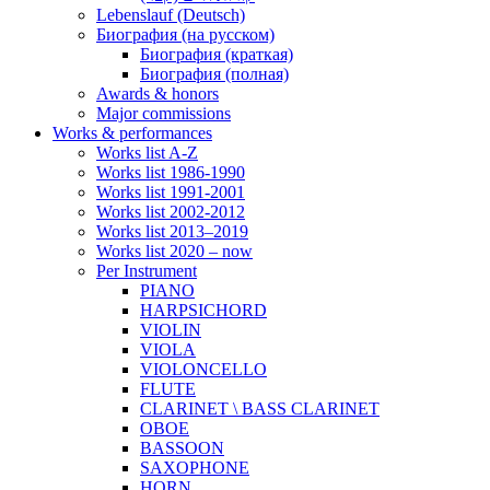
Lebenslauf (Deutsch)
Биография (на русском)
Биография (краткая)
Биография (полная)
Awards & honors
Major commissions
Works & performances
Works list A-Z
Works list 1986-1990
Works list 1991-2001
Works list 2002-2012
Works list 2013–2019
Works list 2020 – now
Per Instrument
PIANO
HARPSICHORD
VIOLIN
VIOLA
VIOLONCELLO
FLUTE
CLARINET \ BASS CLARINET
OBOE
BASSOON
SAXOPHONE
HORN