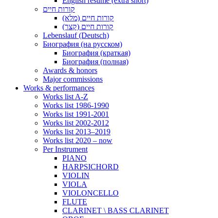
English resume (extra short)
קורות חיים
קורות חיים (מלא)
קורות חיים (קצר)
Lebenslauf (Deutsch)
Биография (на русском)
Биография (краткая)
Биография (полная)
Awards & honors
Major commissions
Works & performances
Works list A-Z
Works list 1986-1990
Works list 1991-2001
Works list 2002-2012
Works list 2013–2019
Works list 2020 – now
Per Instrument
PIANO
HARPSICHORD
VIOLIN
VIOLA
VIOLONCELLO
FLUTE
CLARINET \ BASS CLARINET