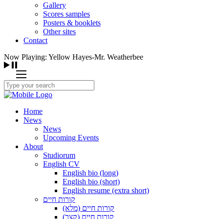
Gallery
Scores samples
Posters & booklets
Other sites
Contact
Now Playing: Yellow Hayes-Mr. Weatherbee
Home
News
News
Upcoming Events
About
Studiorum
English CV
English bio (long)
English bio (short)
English resume (extra short)
קורות חיים
קורות חיים (מלא)
קורות חיים (קצר)