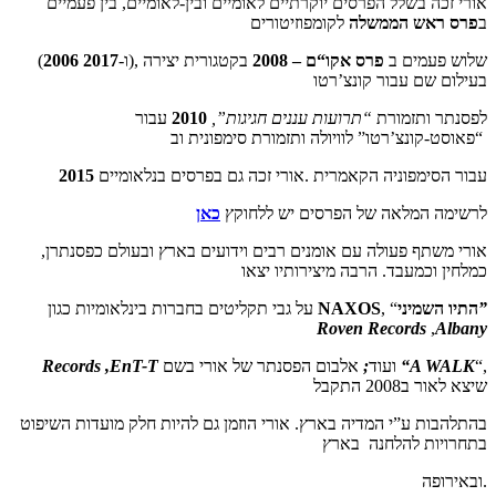
אורי זכה בשלל הפרסים יוקרתיים לאומיים ובין-לאומיים, בין פעמיים
ב
פרס ראש הממשלה
לקומפוזיטורים
), שלוש פעמים ב
פרס אקו
“
ם –
8
200
בקטגורית יצירה
ו-
2017
2006
(
בעילום שם עבור קונצ’רטו
לפסנתר ותזמורת
“תרועות עננים חגיגות”,
2010
עבור
“פאוסט-קונצ’רטו” לוויולה ותזמורת סימפונית וב
עבור הסימפוניה הקאמרית .אורי זכה גם בפרסים בנלאומיים
2015
לרשימה המלאה של הפרסים יש ללחוקץ
כאן
אורי משתף פעולה עם אומנים רבים וידועים בארץ ובעולם כפסנתרן,
כמלחין וכמעבד. הרבה מיצירותיו יצאו
”
התיו השמיני
, “
NAXOS
על גבי תקליטים בחברות בינלאומיות כגון
Roven Records
,
Albany
“,
A WALK
“
אלבום הפסנתר של אורי בשם
ועוד
;
Records ,EnT-T
שיצא לאור ב2008 התקבל
בהתלהבות ע”י המדיה בארץ. אורי הוזמן גם להיות חלק מועדות השיפוט
בתחרויות להלחנה בארץ
ובאירופה.