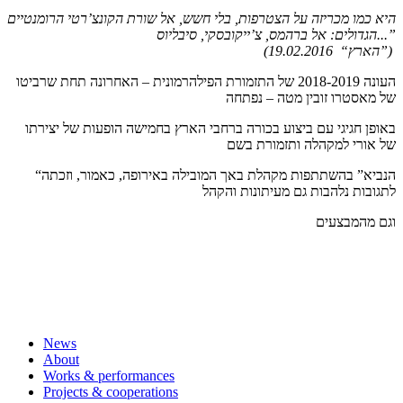
היא כמו מכריזה על הצטרפות, בלי חשש, אל שורת הקונצ’רטי הרומנטיים
”
.
סיבליוס..
הגדולים: אל ברהמס, צ’ייקובסקי,
(19.02.2016 “הארץ”)
העונה 2018-2019 של התזמורת הפילהרמונית – האחרונה תחת שרביטו
של מאסטרו זובין מטה – נפתחה
באופן חגיגי עם ביצוע בכורה ברחבי הארץ בחמישה הופעות של יצירתו
של אורי למקהלה ותזמורת בשם
“הנביא” בהשתתפות מקהלת באך המובילה באירופה, כאמור, וזכתה
לתגובות נלהבות גם מעיתונות והקהל
וגם מהמבצעים
News
About
Works & performances
Projects & cooperations